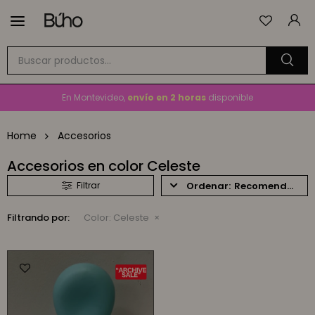

Envío
GRATIS
a todo el país en compras mayores a
$1.500
En Montevideo,
envío en 2 horas
disponible
Cambios y devoluciones gratis
por 30 días
Home
Accesorios
Envío
GRATIS
a todo el país en compras mayores a
$1.500
Accesorios en color Celeste
Recomendados
Filtrando por:
Color:
Celeste