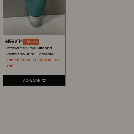
$
190
$
114
40
Botella de Viaje Silicona
Shampoo 90ml - celeste
Canjeá $1500 c/ 3000 millas
Itaú