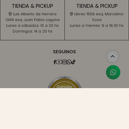
TIENDA & PICKUP
TIENDA & PICKUP
Luis Alberto de Herrera
Libres 1559 esq. Marcelino
1349 esq. Juan Pablo Laguna
Sosa
Lunes a sábados:
10 a 20 hs
Lunes a Viernes:
9 a 18:30 hs
Domingos:
14 a 20 hs
SEGUINOS




