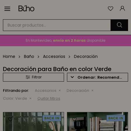

Envío
GRATIS
a todo el país en compras mayores a
$1.500
En Montevideo,
envío en 2 horas
disponible
Cambios y devoluciones gratis
por 30 días
Envío
GRATIS
a todo el país en compras mayores a
$1.500
Home
Baño
Accesorios
Decoración
Decoración para Baño en color Verde
Recomendados
Filtrando por:
Accesorios
Decoración
Color:
Verde
Quitar filtros