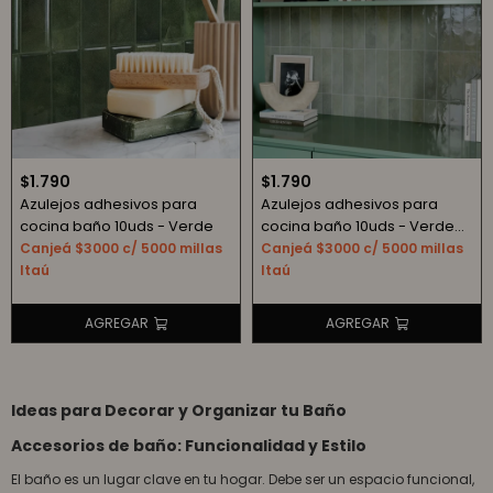
$
1.790
$
1.790
Azulejos adhesivos para
Azulejos adhesivos para
cocina baño 10uds - Verde
cocina baño 10uds - Verde
claro
Canjeá $3000 c/ 5000 millas
Canjeá $3000 c/ 5000 millas
Itaú
Itaú
Ideas para Decorar y Organizar tu Baño
Accesorios de baño: Funcionalidad y Estilo
El baño es un lugar clave en tu hogar. Debe ser un espacio funcional,