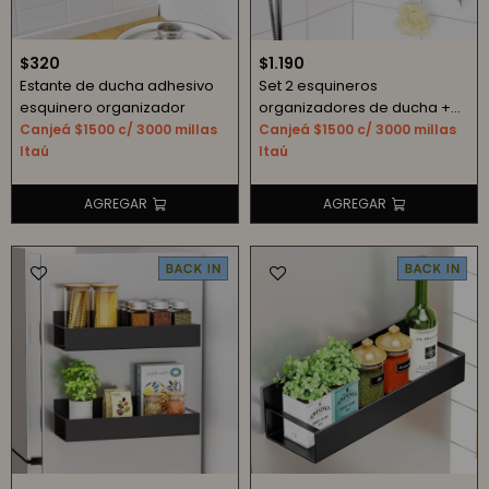
$
320
$
1.190
Estante de ducha adhesivo
Set 2 esquineros
esquinero organizador
organizadores de ducha +
jabonera autoadhesivos
Canjeá $1500 c/ 3000 millas
Canjeá $1500 c/ 3000 millas
Itaú
Itaú