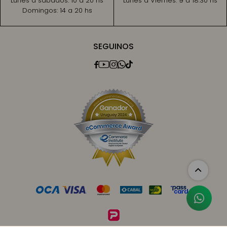
Lunes a sábados:
10 a 20 hs
Lunes a Viernes:
9 a 18:30 hs
Domingos:
14 a 20 hs
SEGUINOS




