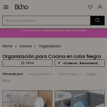

Envío
GRATIS
a todo el país en compras mayores a
$1.500
En Montevideo,
envío en 2 horas
disponible
Cambios y devoluciones gratis
por 30 días
Envío
GRATIS
a todo el país en compras mayores a
$1.500
Home
Cocina
Organización
Organización para Cocina en color Negro
Recomendados
Filtrando por:
Organización
Color:
Negro
Quitar
filtros