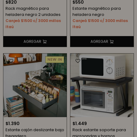
$
820
$
550
Rack magnético para
Estante magnético para
heladera negro 2 unidades
heladera negro
Canjeá $1500 c/ 3000 millas
Canjeá $1500 c/ 3000 millas
Itaú
Itaú
$
1.390
$
1.449
Estante cajón deslizante bajo
Rack estante soporte para
fregadero
microondas y hornos