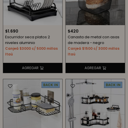
$
1.690
$
420
Escurridor seca platos 2
Canasta de metal con asas
niveles aluminio
de madera - negro
Canjeá $3000 c/ 5000 millas
Canjeá $1500 c/ 3000 millas
Itaú
Itaú