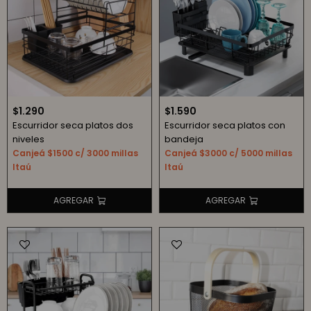
$
1.290
$
1.590
Escurridor seca platos dos
Escurridor seca platos con
niveles
bandeja
Canjeá $1500 c/ 3000 millas
Canjeá $3000 c/ 5000 millas
Itaú
Itaú