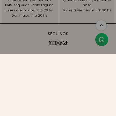
1349 esq. Juan Pablo Laguna
Sosa
Lunes a sábados:
10 a 20 hs
Lunes a Viernes:
9 a 18:30 hs
Domingos:
14 a 20 hs
SEGUINOS




