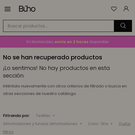

Envío
GRATIS
a todo el país en compras mayores a
$1.500
En Montevideo,
envío en 2 horas
disponible
Cambios y devoluciones gratis
por 30 días
No se han recuperado productos
Envío
GRATIS
a todo el país en compras mayores a
$1.500
¡Lo sentimos! No hay productos en esta
sección.
Inténtalo nuevamente con otros criterios de filtrado o busca en
otras secciones de nuestro catálogo.
Filtrando por:
Textiles
Almohadones y fundas almohadones
Color:
Gris
Quitar
filtros