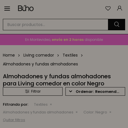

Envío
GRATIS
a todo el país en compras mayores a
$1.500
En Montevideo,
envío en 2 horas
disponible
Cambios y devoluciones gratis
por 30 días
Envío
GRATIS
a todo el país en compras mayores a
$1.500
Home
Living comedor
Textiles
Almohadones y fundas almohadones
Almohadones y fundas almohadones
para Living comedor en color Negro
Recomendados
Filtrando por:
Textiles
Almohadones y fundas almohadones
Color:
Negro
Quitar filtros