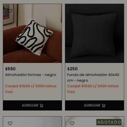
$
590
$
250
Almohadón formas - negro
Funda de almohadón 40x40
cm - negro
Canjeá $1500 c/ 3000 millas
Canjeá $1500 c/ 3000 millas
Itaú
Itaú