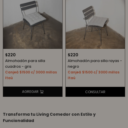
$
220
$
220
Almohadón para silla
Almohadón para silla rayas -
cuadros - gris
negro
Canjeá $1500 c/ 3000 millas
Canjeá $1500 c/ 3000 millas
Itaú
Itaú
Transforma tu Living Comedor con Estilo y
Funcionalidad