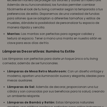
excelente manera de proteger tus sillones y darles un nuevo aire.
Además de su funcionalidad, las fundas permiten cambiar
fácilmente el look de tu living comedor según la temporada o tus
preferencias de estilo. Disponemos de una variedad de fundas
para sillones que se adaptan a diferentes tamaños y estilos de
muebles, dándote la posibilidad de personalizar tu espacio de
manera rápida y sencilla.
Mantas:
Las mantas son perfectas para agregar calidez y
textura al espacio. Tener a mano una manta en nuestro sillón es
clave para esos días de frío.
Lámparas Decorativas: Ilumina tu Estilo
Las lámparas son perfectas para darle un toque único a tu living
comedor, además de ser funcionales.
Lámparas de Mesa Retro Mushroom:
Con un diseño vintage y
moderno, aportan una iluminación suave y elegante, ideales para
mesas auxiliares.
Lámparas de Sal:
Además de decorar, proporcionan una luz
cálida y son conocidas por sus beneficios para la salud, creando
un ambiente relajante.
Lámparas de Bambú y Ratán:
Estas lámparas naturales
aportan una estética orgánica, perfectas para estilos bohemios y