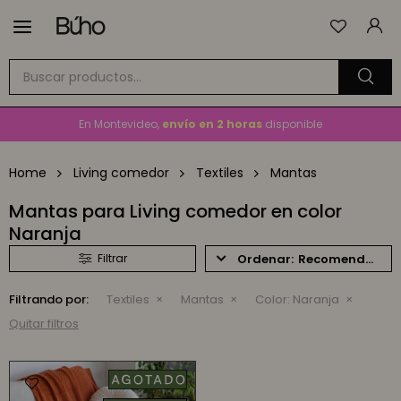

Envío
GRATIS
a todo el país en compras mayores a
$1.500
En Montevideo,
envío en 2 horas
disponible
Cambios y devoluciones gratis
por 30 días
Envío
GRATIS
a todo el país en compras mayores a
$1.500
Home
Living comedor
Textiles
Mantas
Mantas para Living comedor en color
Naranja
Recomendados
Filtrando por:
Textiles
Mantas
Color:
Naranja
Quitar filtros