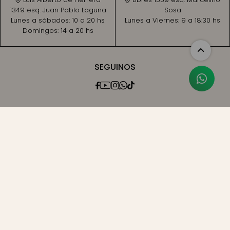
1349 esq. Juan Pablo Laguna
Sosa
Lunes a sábados:
10 a 20 hs
Lunes a Viernes:
9 a 18:30 hs
Domingos:
14 a 20 hs
SEGUINOS




