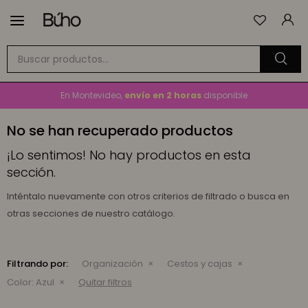

Envío
GRATIS
a todo el país en compras mayores a
$1.500
En Montevideo,
envío en 2 horas
disponible
Cambios y devoluciones gratis
por 30 días
No se han recuperado productos
Envío
GRATIS
a todo el país en compras mayores a
$1.500
¡Lo sentimos! No hay productos en esta
sección.
Inténtalo nuevamente con otros criterios de filtrado o busca en
otras secciones de nuestro catálogo.
Filtrando por:
Organización
Cestos y cajas
Color:
Azul
Quitar filtros