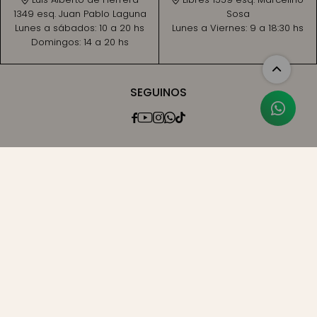
1349 esq. Juan Pablo Laguna
Sosa
Lunes a sábados:
10 a 20 hs
Lunes a Viernes:
9 a 18:30 hs
Domingos:
14 a 20 hs
SEGUINOS




