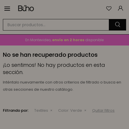

Envío
GRATIS
a todo el país en compras mayores a
$1.500
En Montevideo,
envío en 2 horas
disponible
Cambios y devoluciones gratis
por 30 días
No se han recuperado productos
Envío
GRATIS
a todo el país en compras mayores a
$1.500
¡Lo sentimos! No hay productos en esta
sección.
Inténtalo nuevamente con otros criterios de filtrado o busca en
otras secciones de nuestro catálogo.
Filtrando por:
Textiles
Color:
Verde
Quitar filtros