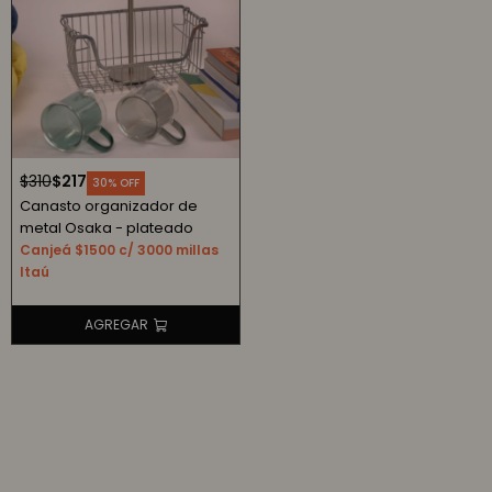
$
310
$
217
30
Canasto organizador de
metal Osaka - plateado
Canjeá $1500 c/ 3000 millas
Itaú