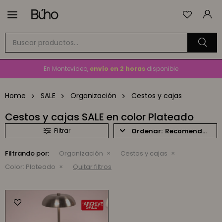

Envío
GRATIS
a todo el país en compras mayores a
$1.500
En Montevideo,
envío en 2 horas
disponible
Cambios y devoluciones gratis
por 30 días
Home
SALE
Organización
Cestos y cajas
Envío
GRATIS
a todo el país en compras mayores a
$1.500
Cestos y cajas SALE en color Plateado
Recomendados
Filtrando por:
Organización
Cestos y cajas
Color:
Plateado
Quitar filtros