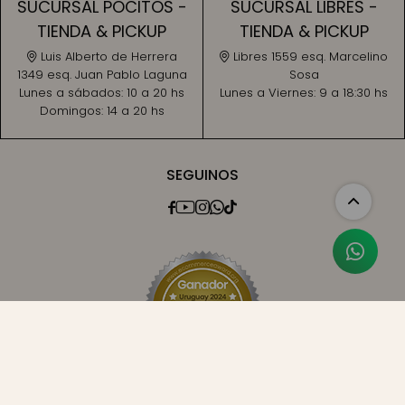
SUCURSAL POCITOS -
SUCURSAL LIBRES -
TIENDA & PICKUP
TIENDA & PICKUP
Luis Alberto de Herrera
Libres 1559 esq. Marcelino
1349 esq. Juan Pablo Laguna
Sosa
Lunes a sábados:
10 a 20 hs
Lunes a Viernes:
9 a 18:30 hs
Domingos:
14 a 20 hs
SEGUINOS




