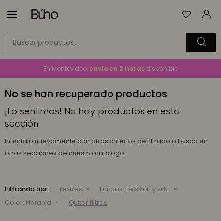

Envío
GRATIS
a todo el país en compras mayores a
$1.500
En Montevideo,
envío en 2 horas
disponible
Cambios y devoluciones gratis
por 30 días
No se han recuperado productos
Envío
GRATIS
a todo el país en compras mayores a
$1.500
¡Lo sentimos! No hay productos en esta
sección.
Inténtalo nuevamente con otros criterios de filtrado o busca en
otras secciones de nuestro catálogo.
Filtrando por:
Textiles
Fundas de sillón y silla
Color:
Naranja
Quitar filtros