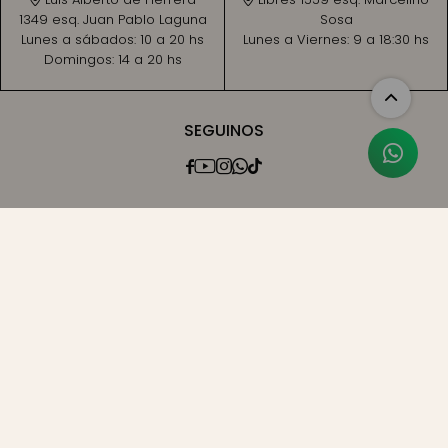
1349 esq. Juan Pablo Laguna
Sosa
Lunes a sábados:
10 a 20 hs
Lunes a Viernes:
9 a 18:30 hs
Domingos:
14 a 20 hs
SEGUINOS




