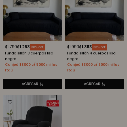
$
1.790
$
1.253
$
1.990
$
1.393
30
30
Funda sillón 3 cuerpos lisa -
Funda sillón 4 cuerpos lisa -
negro
negro
Canjeá $3000 c/ 5000 millas
Canjeá $3000 c/ 5000 millas
Itaú
Itaú