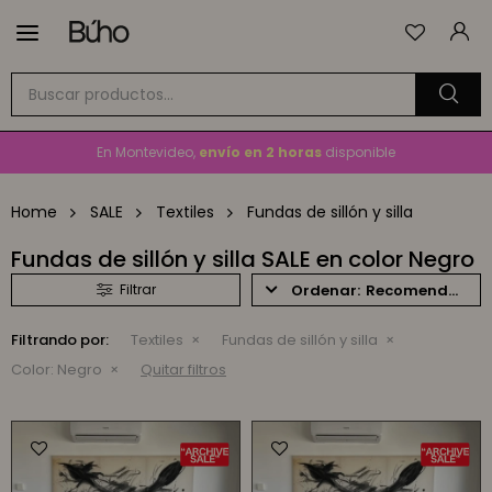

Envío
GRATIS
a todo el país en compras mayores a
$1.500
En Montevideo,
envío en 2 horas
disponible
Cambios y devoluciones gratis
por 30 días
Home
SALE
Textiles
Fundas de sillón y silla
Envío
GRATIS
a todo el país en compras mayores a
$1.500
Fundas de sillón y silla SALE en color Negro
Recomendados
Filtrando por:
Textiles
Fundas de sillón y silla
Color:
Negro
Quitar filtros