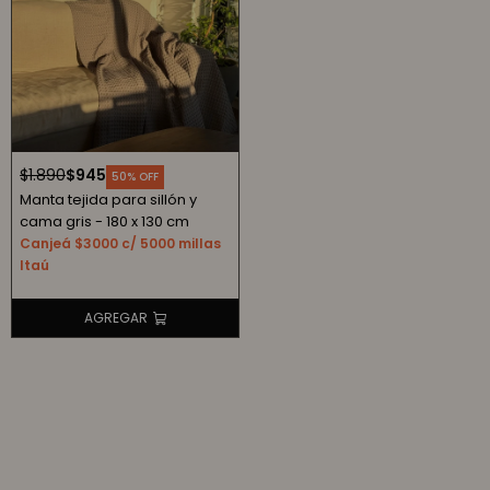
$
1.890
$
945
50
Manta tejida para sillón y
cama gris - 180 x 130 cm
Canjeá $3000 c/ 5000 millas
Itaú