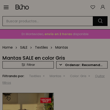

Envío
GRATIS
a todo el país en compras mayores a
$1.500
En Montevideo,
envío en 2 horas
disponible
Cambios y devoluciones gratis
por 30 días
Home
SALE
Textiles
Mantas
Envío
GRATIS
a todo el país en compras mayores a
$1.500
Mantas SALE en color Gris
Recomendados
Filtrando por:
Textiles
Mantas
Color:
Gris
Quitar
filtros