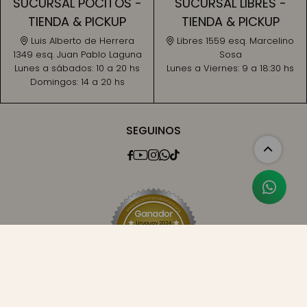
SUCURSAL POCITOS -
SUCURSAL LIBRES -
TIENDA & PICKUP
TIENDA & PICKUP
Luis Alberto de Herrera
Libres 1559 esq. Marcelino
1349 esq. Juan Pablo Laguna
Sosa
Lunes a sábados:
10 a 20 hs
Lunes a Viernes:
9 a 18:30 hs
Domingos:
14 a 20 hs
SEGUINOS




