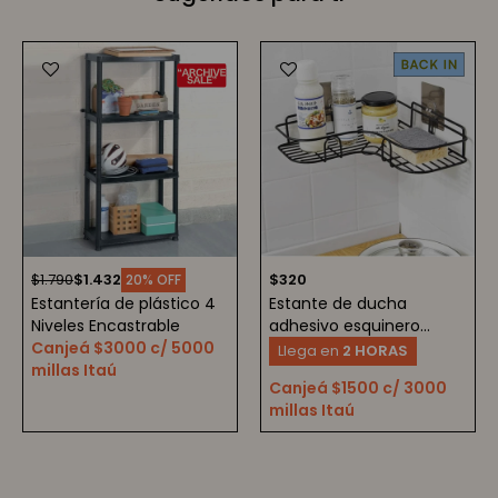
$
1.790
$
1.432
$
320
20
Estantería de plástico 4
Estante de ducha
Niveles Encastrable
adhesivo esquinero
Canjeá $3000 c/ 5000
organizador
Llega en
2 HORAS
millas Itaú
Canjeá $1500 c/ 3000
millas Itaú