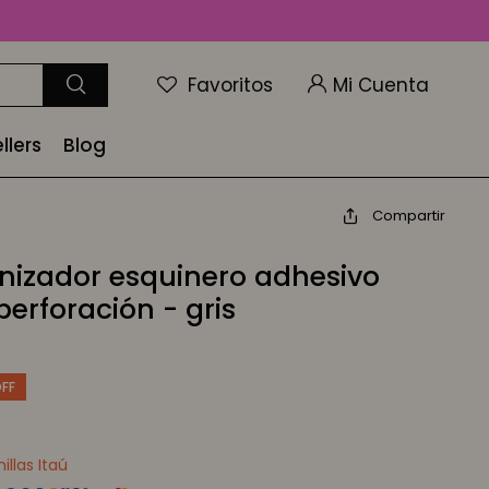
Favoritos
llers
Blog
Compartir
nizador esquinero adhesivo
 perforación - gris
llas Itaú