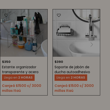
$
350
$
390
Estante organizador
Soporte de jabón de
transparente y acero
ducha autoadhesivo
Llega en
2 HORAS
Llega en
2 HORAS
Canjeá $1500 c/ 3000
Canjeá $1500 c/ 3000
millas Itaú
millas Itaú