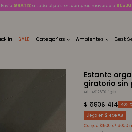
En Montevideo,
envío en 2 horas
disponible
Cambios y devoluciones gratis
por 30 días
Envío
GRATIS
a todo el país en compras mayores a
$1.500
ck In
SALE
Categorías
Ambientes
Best Se
Estante orga
giratorio sin
A912670-1gris
$
690
$
414
40
Llega en
2 HORAS
Canjeá $1500 c/ 3000 mi