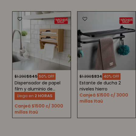
$
1.290
$
645
$
1.390
$
834
50
40
Dispensador de papel
Estante de ducha 2
film y aluminio de
niveles hierro
bambú
Canjeá $1500 c/ 3000
Llega en
2 HORAS
millas Itaú
Canjeá $1500 c/ 3000
millas Itaú