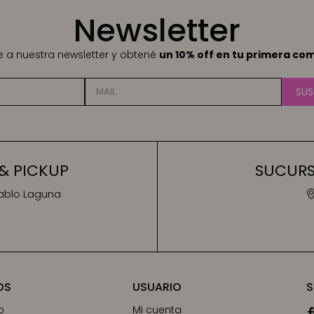
Newsletter
te a nuestra newsletter y obtené
un 10% off en tu primera co
SUS
& PICKUP
SUCURSA
Pablo Laguna
OS
USUARIO
S
o
Mi cuenta
