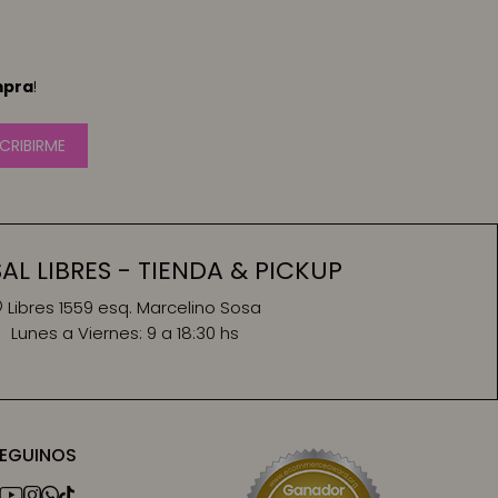
mpra
!
CRIBIRME
L LIBRES - TIENDA & PICKUP
Libres 1559 esq. Marcelino Sosa
Lunes a Viernes:
9 a 18:30 hs
EGUINOS



