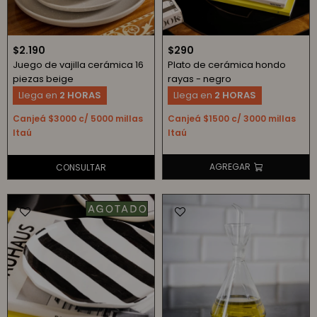
$
2.190
$
290
Juego de vajilla cerámica 16
Plato de cerámica hondo
piezas beige
rayas - negro
Llega en
2 HORAS
Llega en
2 HORAS
Canjeá $3000 c/ 5000 millas
Canjeá $1500 c/ 3000 millas
Itaú
Itaú