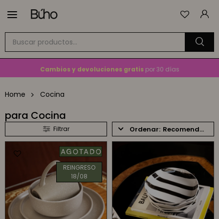

Envío
GRATIS
a todo el país en compras mayores a
$1.500
En Montevideo,
envío en 2 horas
disponible
Cambios y devoluciones gratis
por 30 días
Envío
GRATIS
a todo el país en compras mayores a
$1.500
Home
Cocina
para Cocina
Recomendados
REINGRESO
18/08