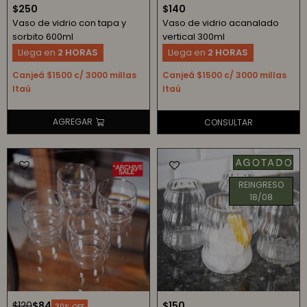
$
250
$
140
Vaso de vidrio con tapa y
Vaso de vidrio acanalado
sorbito 600ml
vertical 300ml
Llega en
2 HORAS
Llega en
2 HORAS
Canjeá $1500 c/ 3000 millas
Canjeá $1500 c/ 3000 millas
Itaú
Itaú
REINGRESO
18/08
$
120
$
84
$
150
30