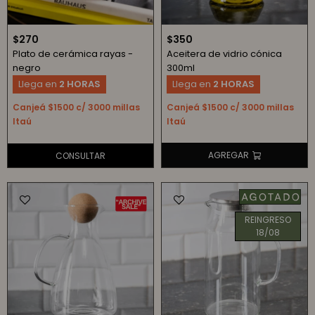
$
270
$
350
Plato de cerámica rayas -
Aceitera de vidrio cónica
negro
300ml
Llega en
2 HORAS
Llega en
2 HORAS
Canjeá $1500 c/ 3000 millas
Canjeá $1500 c/ 3000 millas
Itaú
Itaú
REINGRESO
18/08