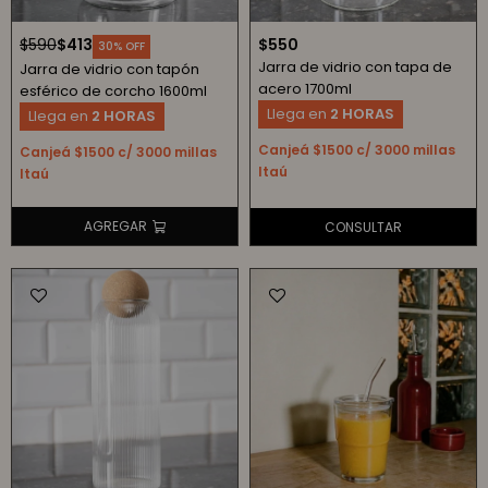
$
590
$
413
$
550
30
Jarra de vidrio con tapa de
Jarra de vidrio con tapón
acero 1700ml
esférico de corcho 1600ml
Llega en
2 HORAS
Llega en
2 HORAS
Canjeá $1500 c/ 3000 millas
Canjeá $1500 c/ 3000 millas
Itaú
Itaú