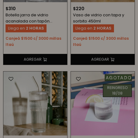
$
310
$
220
Botella jarra de vidrio
Vaso de vidrio con tapa y
acanalada con tapón
sorbito 450ml
esférico de corcho 1300ml
Llega en
2 HORAS
Llega en
2 HORAS
Canjeá $1500 c/ 3000 millas
Canjeá $1500 c/ 3000 millas
Itaú
Itaú
REINGRESO
18/08