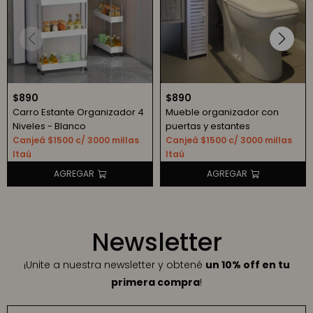
$
890
$
890
Carro Estante Organizador 4
Mueble organizador con
Niveles - Blanco
puertas y estantes
Canjeá $1500 c/ 3000 millas
Canjeá $1500 c/ 3000 millas
Itaú
Itaú
Newsletter
¡Unite a nuestra newsletter y obtené
un 10% off en tu
primera compra
!