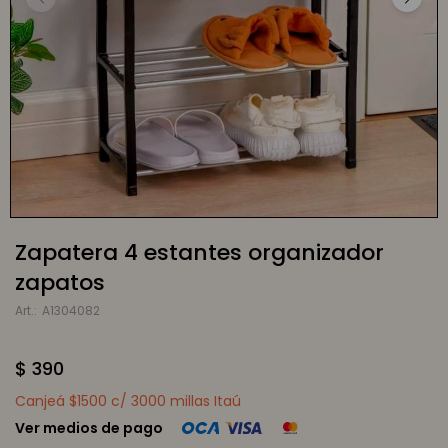
Zapatera 4 estantes organizador
zapatos
A1304082
$
390
Canjeá $1500 c/ 3000 millas Itaú
Ver medios de pago