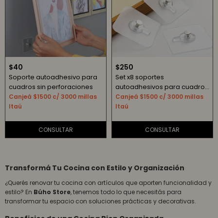
$
40
$
250
Soporte autoadhesivo para
Set x8 soportes
cuadros sin perforaciones
autoadhesivos para cuadros
sin perforaciones
Canjeá $1500 c/ 3000 millas
Canjeá $1500 c/ 3000 millas
Itaú
Itaú
Transformá Tu Cocina con Estilo y Organización
¿Querés renovar tu cocina con artículos que aporten funcionalidad y
estilo? En
Búho Store
, tenemos todo lo que necesitás para
transformar tu espacio con soluciones prácticas y decorativas.