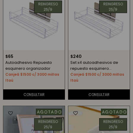
REINGRESO
REINGRESO
25/9
25/9
$
65
$
240
Autoadhesivo Repuesto
Set x4 autoadhesivos de
esquinero organizador
repuesto esquinero
organizador
Canjeá $1500 c/ 3000 millas
Canjeá $1500 c/ 3000 millas
Itaú
Itaú
REINGRESO
REINGRESO
25/9
25/9