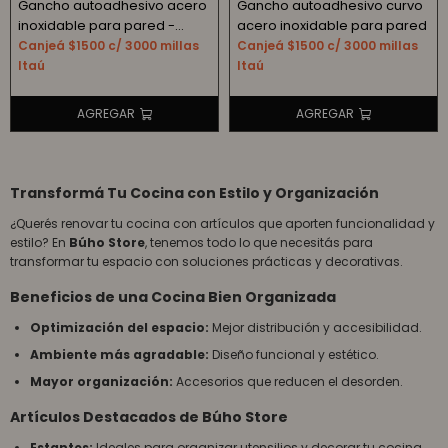
Gancho autoadhesivo acero
Gancho autoadhesivo curvo
inoxidable para pared -
acero inoxidable para pared
negro
Canjeá $1500 c/ 3000 millas
Canjeá $1500 c/ 3000 millas
Itaú
Itaú
Transformá Tu Cocina con Estilo y Organización
¿Querés renovar tu cocina con artículos que aporten funcionalidad y
estilo? En
Búho Store
, tenemos todo lo que necesitás para
transformar tu espacio con soluciones prácticas y decorativas.
Beneficios de una Cocina Bien Organizada
Optimización del espacio:
Mejor distribución y accesibilidad.
Ambiente más agradable:
Diseño funcional y estético.
Mayor organización:
Accesorios que reducen el desorden.
Artículos Destacados de Búho Store
Estantes:
Ideales para organizar utensilios y decorar tu cocina.