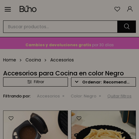

Envío
GRATIS
a todo el país en compras mayores a
$1.500
En Montevideo,
envío en 2 horas
disponible
Cambios y devoluciones gratis
por 30 días
Envío
GRATIS
a todo el país en compras mayores a
$1.500
Home
Cocina
Accesorios
Accesorios para Cocina en color Negro
Recomendados
Filtrando por:
Accesorios
Color:
Negro
Quitar filtros