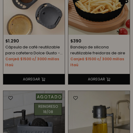
$
1.290
$
390
Cápsula de café reutilizable
Bandeja de silicona
para cafetera Dolce Gusto -
reutilizable freidoras de aire
negro
Canjeá $1500 c/ 3000 millas
Canjeá $1500 c/ 3000 millas
Itaú
Itaú
REINGRESO
18/08