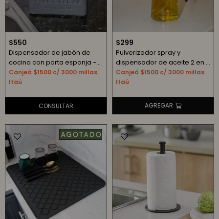
$
550
$
299
Dispensador de jabón de
Pulverizador spray y
cocina con porta esponja -
dispensador de aceite 2 en 1
negro
- negro
Canjeá $1500 c/ 3000 millas
Canjeá $1500 c/ 3000 millas
Itaú
Itaú