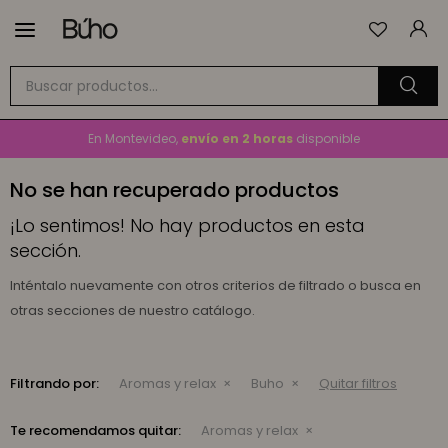

Envío
GRATIS
a todo el país en compras mayores a
$1.500
En Montevideo,
envío en 2 horas
disponible
Cambios y devoluciones gratis
por 30 días
No se han recuperado productos
Envío
GRATIS
a todo el país en compras mayores a
$1.500
¡Lo sentimos! No hay productos en esta
sección.
Inténtalo nuevamente con otros criterios de filtrado o busca en
otras secciones de nuestro catálogo.
Filtrando por:
Aromas y relax
Buho
Quitar filtros
Te recomendamos quitar:
Aromas y relax