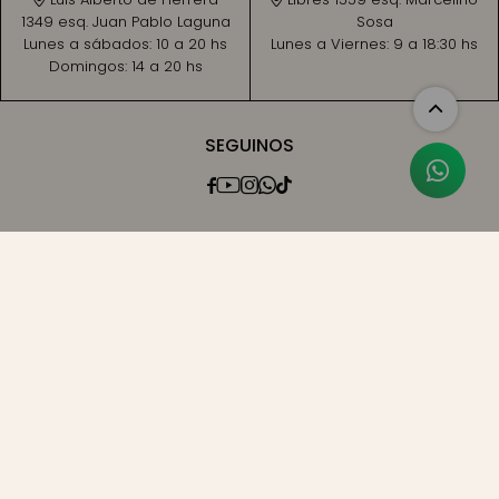
1349 esq. Juan Pablo Laguna
Sosa
Lunes a sábados:
10 a 20 hs
Lunes a Viernes:
9 a 18:30 hs
Domingos:
14 a 20 hs
SEGUINOS




