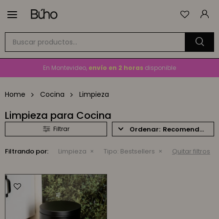

Envío
GRATIS
a todo el país en compras mayores a
$1.500
En Montevideo,
envío en 2 horas
disponible
Cambios y devoluciones gratis
por 30 días
Home
Cocina
Limpieza
Envío
GRATIS
a todo el país en compras mayores a
$1.500
Limpieza para Cocina
Recomendados
Filtrando por:
Limpieza
Tipo:
Bestsellers
Quitar filtros