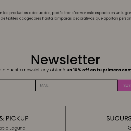
n los productos adecuados, podés transformar este espacio en un lugar
sde textiles acogedores hasta lámparas decorativas que aportan persona
Newsletter
te a nuestra newsletter y obtené
un 10% off en tu primera co
SUS
& PICKUP
SUCURSA
Pablo Laguna