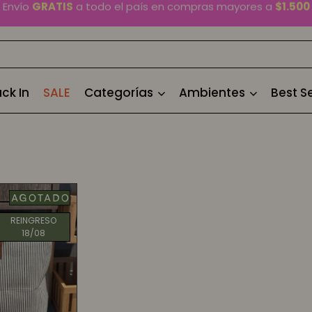
En Montevideo,
envío en 2 horas
disponible
Cambios y devoluciones gratis
por 30 días
Envío
GRATIS
a todo el país en compras mayores a
$1.500
ck In
SALE
Categorías
Ambientes
Best Se
REINGRESO
18/08