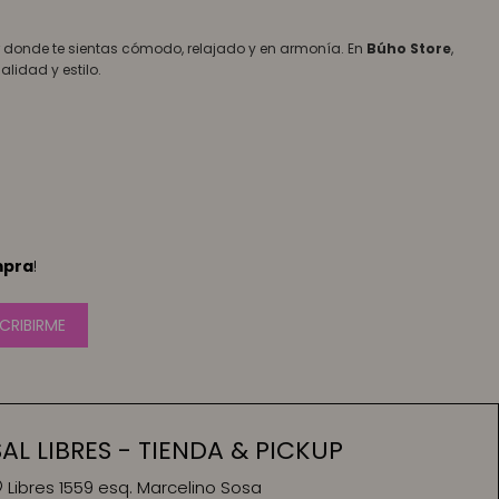
 donde te sientas cómodo, relajado y en armonía. En
Búho Store
,
lidad y estilo.
mpra
!
CRIBIRME
L LIBRES - TIENDA & PICKUP
Libres 1559 esq. Marcelino Sosa