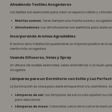
Añadiendo Textiles Acogedores
Los textiles son esenciales para crear un espacio cálido y cómodo.
Mantas suaves:
Tener siempre una manta suave y acogedora 
Almohadones:
Los almohadones son perfectos para darle un t
Incorporando Aromas Agradables
El aroma de tu habitación puede tener un impacto positivo en tu 
sienta más acogedora.
Usando Difusores, Velas y Spray
Un difusor de aceites esenciales, velas aromáticas o un buen spra
acogedor.
Lámparas para un Dormitorio con Estilo y Luz Perfec
La iluminación es clave para darle el toque final a tu dormitorio
Lámparas de sal:
Las lámparas de sal no solo aportan luz cá
para descansar.
Lámparas de mesa:
Colocarlas cerca de la cama te dará una 