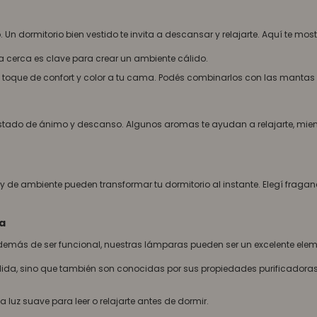
 Un dormitorio bien vestido te invita a descansar y relajarte. Aquí te mo
cerca es clave para crear un ambiente cálido.
oque de confort y color a tu cama. Podés combinarlos con las mantas y el
estado de ánimo y descanso. Algunos aromas te ayudan a relajarte, mientr
y de ambiente pueden transformar tu dormitorio al instante. Elegí fragan
ta
. Además de ser funcional, nuestras lámparas pueden ser un excelente ele
lida, sino que también son conocidas por sus propiedades purificadoras
luz suave para leer o relajarte antes de dormir.