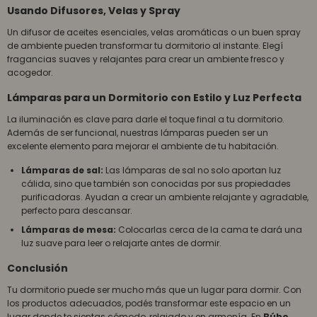
Usando Difusores, Velas y Spray
Un difusor de aceites esenciales, velas aromáticas o un buen spray
de ambiente pueden transformar tu dormitorio al instante. Elegí
fragancias suaves y relajantes para crear un ambiente fresco y
acogedor.
Lámparas para un Dormitorio con Estilo y Luz Perfecta
La iluminación es clave para darle el toque final a tu dormitorio.
Además de ser funcional, nuestras lámparas pueden ser un
excelente elemento para mejorar el ambiente de tu habitación.
Lámparas de sal:
Las lámparas de sal no solo aportan luz
cálida, sino que también son conocidas por sus propiedades
purificadoras. Ayudan a crear un ambiente relajante y agradable,
perfecto para descansar.
Lámparas de mesa:
Colocarlas cerca de la cama te dará una
luz suave para leer o relajarte antes de dormir.
Conclusión
Tu dormitorio puede ser mucho más que un lugar para dormir. Con
los productos adecuados, podés transformar este espacio en un
lugar donde te sientas cómodo, relajado y en armonía. En
Búho