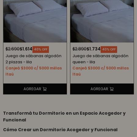
$
2.690
$
1.614
$
2.890
$
1.734
40
40
Juego de sábanas algodón
Juego de sábanas algodón
2 plazas - lila
queen - lila
Canjeá $3000 c/ 5000 millas
Canjeá $3000 c/ 5000 millas
Itaú
Itaú
Transformá tu Dormitorio en un Espacio Acogedor y
Funcional
Cómo Crear un Dormitorio Acogedor y Funcional