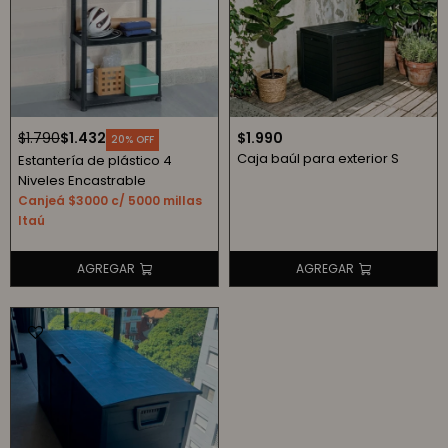
$
1.790
$
1.432
$
1.990
20
Caja baúl para exterior S
Estantería de plástico 4
Niveles Encastrable
Canjeá $3000 c/ 5000 millas
Itaú