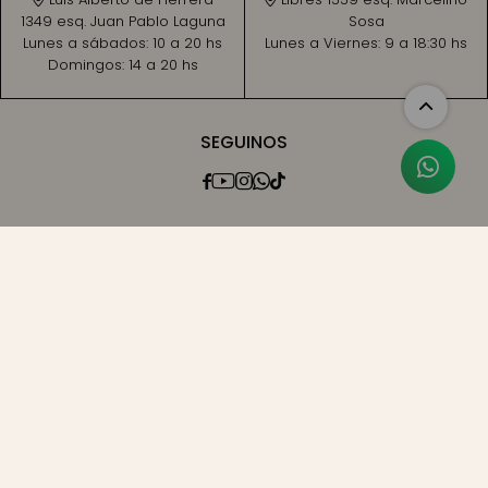
1349 esq. Juan Pablo Laguna
Sosa
Lunes a sábados:
10 a 20 hs
Lunes a Viernes:
9 a 18:30 hs
Domingos:
14 a 20 hs
SEGUINOS




