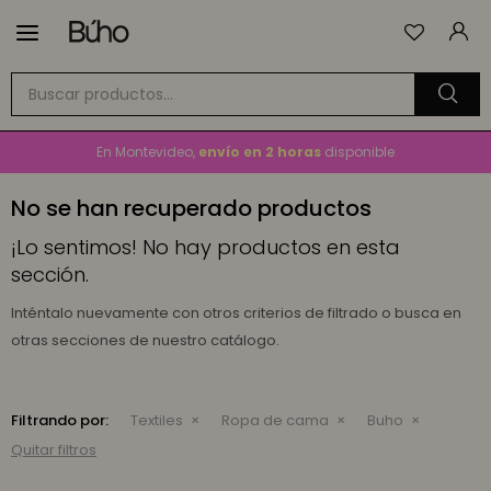

Envío
GRATIS
a todo el país en compras mayores a
$1.500
En Montevideo,
envío en 2 horas
disponible
Cambios y devoluciones gratis
por 30 días
No se han recuperado productos
Envío
GRATIS
a todo el país en compras mayores a
$1.500
¡Lo sentimos! No hay productos en esta
sección.
Inténtalo nuevamente con otros criterios de filtrado o busca en
otras secciones de nuestro catálogo.
Filtrando por:
Textiles
Ropa de cama
Buho
Quitar filtros