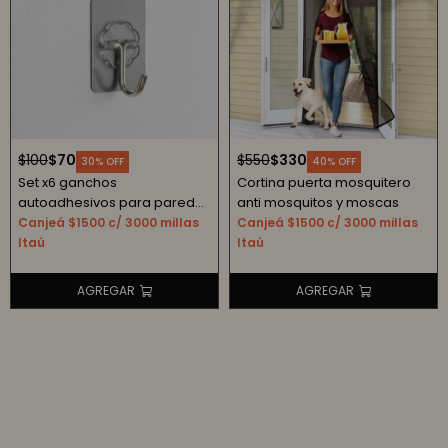
$
100
$
70
$
550
$
330
30
40
Set x6 ganchos
Cortina puerta mosquitero
autoadhesivos para pared
anti mosquitos y moscas
transparente
Canjeá $1500 c/ 3000 millas
Canjeá $1500 c/ 3000 millas
Itaú
Itaú