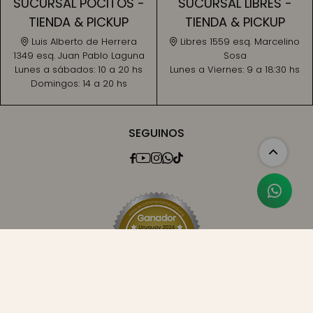
SUCURSAL POCITOS -
SUCURSAL LIBRES -
TIENDA & PICKUP
TIENDA & PICKUP
Luis Alberto de Herrera
Libres 1559 esq. Marcelino
1349 esq. Juan Pablo Laguna
Sosa
Lunes a sábados:
10 a 20 hs
Lunes a Viernes:
9 a 18:30 hs
Domingos:
14 a 20 hs
SEGUINOS




