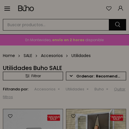

Envío
GRATIS
a todo el país en compras mayores a
$1.500
En Montevideo,
envío en 2 horas
disponible
Cambios y devoluciones gratis
por 30 días
Home
SALE
Accesorios
Utilidades
Envío
GRATIS
a todo el país en compras mayores a
$1.500
Utilidades Buho SALE
Recomendados
Filtrando por:
Accesorios
Utilidades
Buho
Quitar
filtros