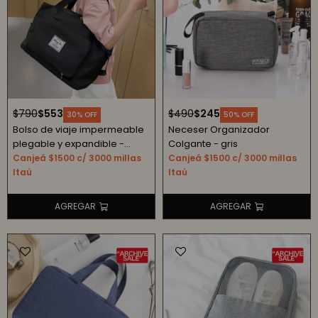
$
790
$
553
$
490
$
245
30
50
Bolso de viaje impermeable
Neceser Organizador
plegable y expandible -
Colgante - gris
negro
Canjeá $1500 c/ 3000 millas
Canjeá $1500 c/ 3000 millas
Itaú
Itaú