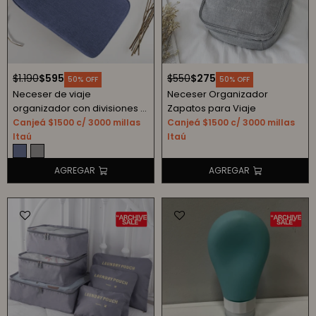
$
1.190
$
595
$
550
$
275
50
50
Neceser de viaje
Neceser Organizador
organizador con divisiones -
Zapatos para Viaje
azul
Canjeá $1500 c/ 3000 millas
Canjeá $1500 c/ 3000 millas
Itaú
Itaú