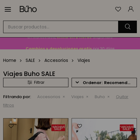

Envío
GRATIS
a todo el país en compras mayores a
$1.500
En Montevideo,
envío en 2 horas
disponible
Cambios y devoluciones gratis
por 30 días
Envío
GRATIS
a todo el país en compras mayores a
$1.500
Home
SALE
Accesorios
Viajes
Viajes Buho SALE
Recomendados
Filtrando por:
Accesorios
Viajes
Buho
Quitar
filtros