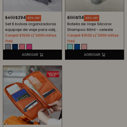
$
490
$
294
$
190
$
114
40
40
Set 6 bolsas organizadoras
Botella de Viaje Silicona
equipaje de viaje para valija
Shampoo 90ml - celeste
- gris
Canjeá $1500 c/ 3000 millas
Canjeá $1500 c/ 3000 millas
Itaú
Itaú