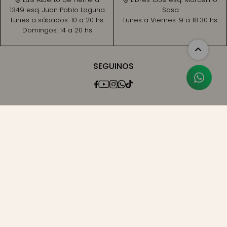
1349 esq. Juan Pablo Laguna
Sosa
Lunes a sábados:
10 a 20 hs
Lunes a Viernes:
9 a 18:30 hs
Domingos:
14 a 20 hs
SEGUINOS




