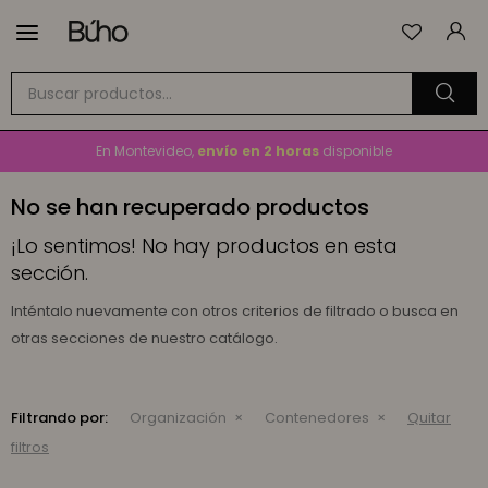

Envío
GRATIS
a todo el país en compras mayores a
$1.500
En Montevideo,
envío en 2 horas
disponible
Cambios y devoluciones gratis
por 30 días
No se han recuperado productos
Envío
GRATIS
a todo el país en compras mayores a
$1.500
¡Lo sentimos! No hay productos en esta
sección.
Inténtalo nuevamente con otros criterios de filtrado o busca en
otras secciones de nuestro catálogo.
Filtrando por:
Organización
Contenedores
Quitar
filtros