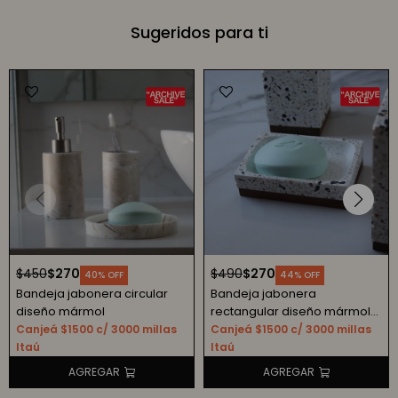
Sugeridos para ti
$
450
$
270
$
490
$
270
40
44
Bandeja jabonera circular
Bandeja jabonera
diseño mármol
rectangular diseño mármol
terrazo
Canjeá $1500 c/ 3000 millas
Canjeá $1500 c/ 3000 millas
Itaú
Itaú