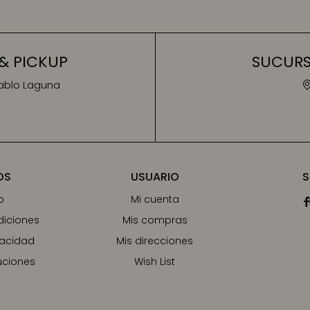
& PICKUP
SUCURSA
Pablo Laguna
OS
USUARIO
S
o
Mi cuenta

diciones
Mis compras
vacidad
Mis direcciones
uciones
Wish List