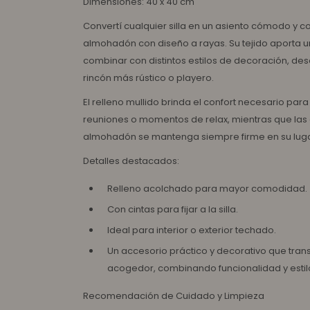
Dimensiones: 40 x 40 cm
Convertí cualquier silla en un asiento cómodo y co
almohadón con diseño a rayas. Su tejido aporta un
combinar con distintos estilos de decoración, 
rincón más rústico o playero.
El relleno mullido brinda el confort necesario para
reuniones o momentos de relax, mientras que las
almohadón se mantenga siempre firme en su luga
Detalles destacados:
Relleno acolchado para mayor comodidad.
Con cintas para fijar a la silla.
Ideal para interior o exterior techado.
Un accesorio práctico y decorativo que trans
acogedor, combinando funcionalidad y estilo
Recomendación de Cuidado y Limpieza