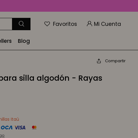
Favoritos
llers
Blog
Compartir
ara silla algodón - Rayas
llas Itaú
rgo