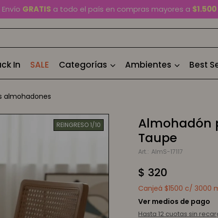
En Montevideo,
envío en 2 horas
disponible
Cambios y devoluciones gratis
por 30 días
Envío
GRATIS
a todo el país en compras mayores a
$1.500
ck In
SALE
Categorías
Ambientes
Best Se
s almohadones
Almohadón p
REINGRESO 1/10
Taupe
AlmS-17117
$
320
Canjeá $1500 c/ 3000 mi
Ver medios de pago
Hasta 12 cuotas sin reca