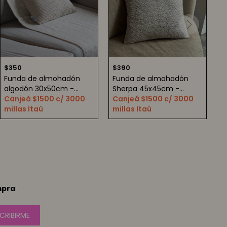
$
350
$
390
Funda de almohadón
Funda de almohadón
algodón 30x50cm -
Sherpa 45x45cm -
Beige Waffle
Canjeá $1500 c/ 3000
marrón
Canjeá $1500 c/ 3000
millas Itaú
millas Itaú
mpra
!
CRIBIRME