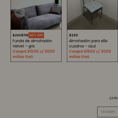
$
290
$
116
$
220
60
Funda de almohadón
Almohadón para silla
Velvet - gris
cuadros - azul
Canjeá $1500 c/ 3000
Canjeá $1500 c/ 3000
millas Itaú
millas Itaú
¡Uni