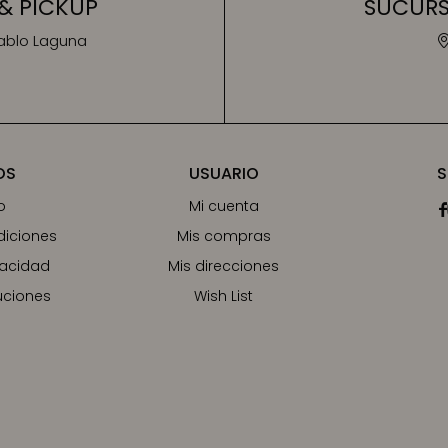
& PICKUP
SUCURSA
Pablo Laguna
OS
USUARIO
S
o
Mi cuenta

diciones
Mis compras
vacidad
Mis direcciones
uciones
Wish List