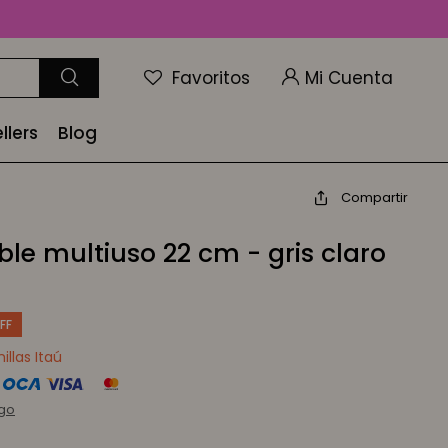
Favoritos
llers
Blog
Compartir
le multiuso 22 cm - gris claro
llas Itaú
rgo