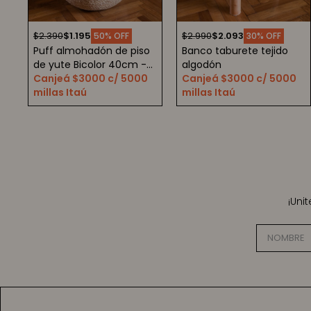
$
2.390
$
1.195
$
2.990
$
2.093
50
30
Puff almohadón de piso
Banco taburete tejido
de yute Bicolor 40cm -
algodón
Natural
Canjeá $3000 c/ 5000
Canjeá $3000 c/ 5000
millas Itaú
millas Itaú
¡Uni