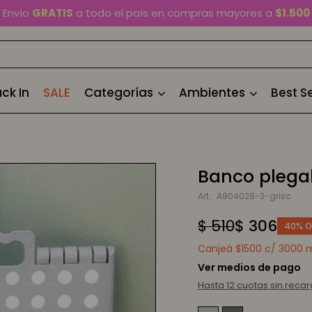
En Montevideo,
envío en 2 horas
disponible
Cambios y devoluciones gratis
por 30 días
Envío
GRATIS
a todo el país en compras mayores a
$1.500
ck In
SALE
Categorías
Ambientes
Best Se
Banco plegab
A904028-3-grisc
$
510
$
306
40
Canjeá $1500 c/ 3000 mi
Ver medios de pago
Hasta 12 cuotas sin reca