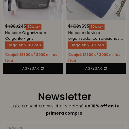
$
490
$
245
$
1.190
$
595
50
50
Neceser Organizador
Neceser de viaje
Colgante - gris
organizador con divisiones -
azul
Llega en
2 HORAS
Llega en
2 HORAS
Canjeá $1500 c/ 3000 millas
Canjeá $1500 c/ 3000 millas
Itaú
Itaú
Newsletter
¡Unite a nuestra newsletter y obtené
un 10% off en tu
primera compra
!