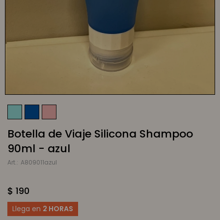
Botella de Viaje Silicona Shampoo
90ml - azul
A809011azul
$
190
Llega en
2 HORAS