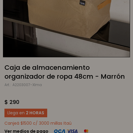
Caja de almacenamiento
organizador de ropa 48cm - Marrón
A2203007-Xlma
$
290
Llega en
2 HORAS
Canjeá $1500 c/ 3000 millas Itaú
Ver medios de pago