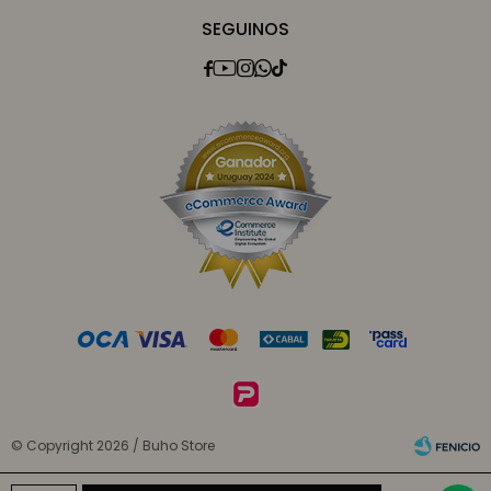
SEGUINOS





© Copyright 2026 / Buho Store