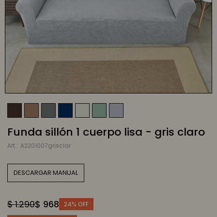
Funda sillón 1 cuerpo lisa - gris claro
A2201007grisclar
DESCARGAR MANUAL
$
1.290
$
968
24