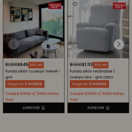
$
1.290
$
645
$
1.590
$
1.113
50
30
Funda sillón 1 cuerpo Velvet -
Funda sillón reclinable 1
gris
cuerpo lisa - gris claro
Llega en
2 HORAS
Llega en
2 HORAS
Canjeá $1500 c/ 3000 millas
Canjeá $3000 c/ 5000 millas
Itaú
Itaú