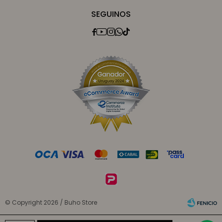
SEGUINOS





© Copyright 2026 / Buho Store