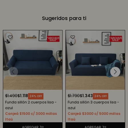
Sugeridos para ti
$
1.490
$
1.118
$
1.790
$
1.343
24
24
Funda sillón 2 cuerpos lisa -
Funda sillón 3 cuerpos lisa -
azul
azul
Canjeá $1500 c/ 3000 millas
Canjeá $3000 c/ 5000 millas
Itaú
Itaú