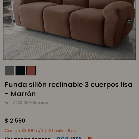
Funda sillón reclinable 3 cuerpos lisa
- Marrón
A2201063-3marron
$
2.590
Canjeá $3000 c/ 5000 millas Itaú