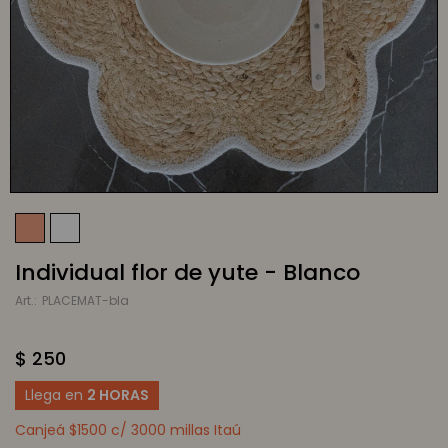
Individual flor de yute - Blanco
PLACEMAT-bla
$
250
Llega en
2 HORAS
Canjeá $1500 c/ 3000 millas Itaú