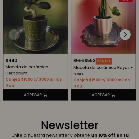
$
490
$
690
$
552
20
Maceta de cerámica
Maceta de cerámica Rayas -
Herbarium
rosa
Canjeá $1500 c/ 3000 millas
Canjeá $1500 c/ 3000 millas
Itaú
Itaú
Newsletter
¡Unite a nuestra newsletter y obtené
un 10% off en tu