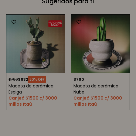
Sugeridos para ti
$
790
$
632
$
790
20
Maceta de cerámica
Maceta de cerámica
Espiga
Nube
Canjeá $1500 c/ 3000
Canjeá $1500 c/ 3000
millas Itaú
millas Itaú