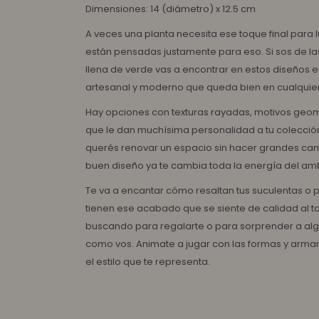
Dimensiones: 14 (diámetro) x 12.5 cm
A veces una planta necesita ese toque final para
están pensadas justamente para eso. Si sos de las
llena de verde vas a encontrar en estos diseños 
artesanal y moderno que queda bien en cualquier
Hay opciones con texturas rayadas, motivos geom
que le dan muchísima personalidad a tu colecció
querés renovar un espacio sin hacer grandes c
buen diseño ya te cambia toda la energía del am
Te va a encantar cómo resaltan tus suculentas o pl
tienen ese acabado que se siente de calidad al ta
buscando para regalarte o para sorprender a alg
como vos. Animate a jugar con las formas y armar t
el estilo que te representa.