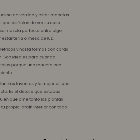
 lucirse de verdad y estas macetas
 que disfrutan de ver su casa
esa mezcla perfecta entre algo
 estantería o mesa de luz.
étricos y hasta formas con caras
n. Son ideales para cuando
ambios porque una maceta con
biente.
antitas favoritas y lo mejor es que
cto. Es el detalle que estabas
uien que ame tanto las plantas
u propio jardín interior con todo