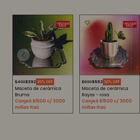
$
490
$
392
$
690
$
552
20
20
Maceta de cerámica
Maceta de cerámica
Bruma
Rayas - rosa
Canjeá $1500 c/ 3000
Canjeá $1500 c/ 3000
millas Itaú
millas Itaú