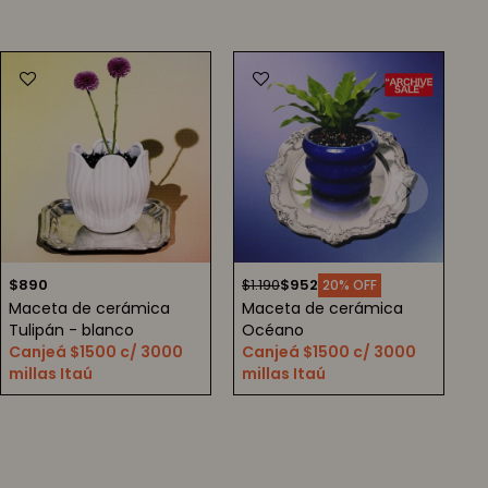
$
890
$
1.190
$
952
20
Maceta de cerámica
Maceta de cerámica
Tulipán - blanco
Océano
Canjeá $1500 c/ 3000
Canjeá $1500 c/ 3000
millas Itaú
millas Itaú