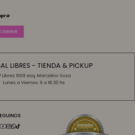
mpra
!
CRIBIRME
L LIBRES - TIENDA & PICKUP
Libres 1559 esq. Marcelino Sosa
Lunes a Viernes:
9 a 18:30 hs
EGUINOS



