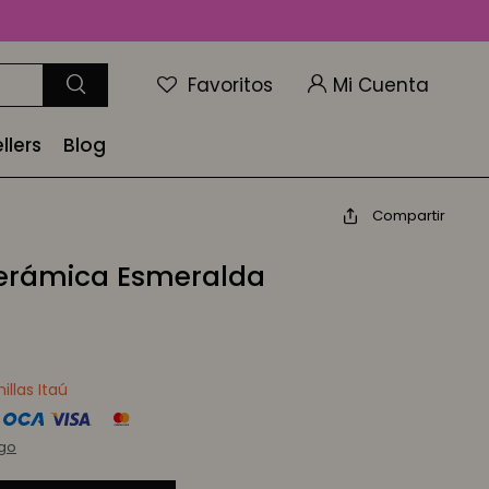
Favoritos
llers
Blog
Compartir
erámica Esmeralda
llas Itaú
rgo