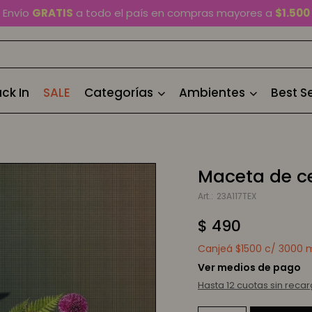
En Montevideo,
envío en 2 horas
disponible
Cambios y devoluciones gratis
por 30 días
Envío
GRATIS
a todo el país en compras mayores a
$1.500
ck In
SALE
Categorías
Ambientes
Best Se
Maceta de c
23A117TEX
$
490
Canjeá $1500 c/ 3000 mi
Ver medios de pago
Hasta 12 cuotas sin reca