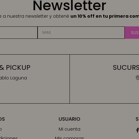
Newsletter
te a nuestra newsletter y obtené
un 10% off en tu primera co
SUS
& PICKUP
SUCURSA
Pablo Laguna
OS
USUARIO
S
o
Mi cuenta

diciones
Mis compras