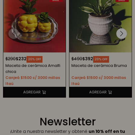
$
290
$
232
$
490
$
392
20
20
Maceta de cerámica Amalfi
Maceta de cerámica Bruma
chica
Canjeá $1500 c/ 3000 millas
Canjeá $1500 c/ 3000 millas
Itaú
Itaú
Newsletter
¡Unite a nuestra newsletter y obtené
un 10% off en tu