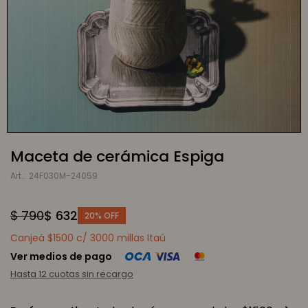
Maceta de cerámica Espiga
24F030M-24059
$
790
$
632
20
Canjeá $1500 c/ 3000 millas Itaú
Ver medios de pago
Hasta 12 cuotas sin recargo