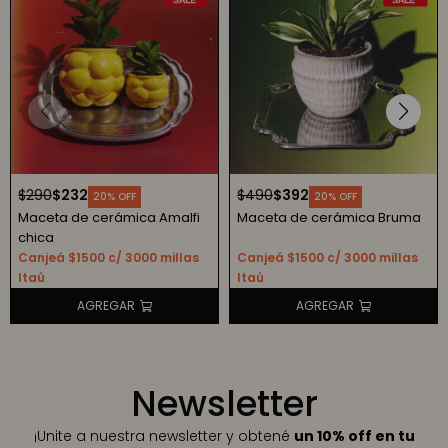
$
290
$
232
$
490
$
392
20
20
Maceta de cerámica Amalfi
Maceta de cerámica Bruma
chica
Canjeá $1500 c/ 3000 millas
Canjeá $1500 c/ 3000 millas
Itaú
Itaú
Newsletter
¡Unite a nuestra newsletter y obtené
un 10% off en tu