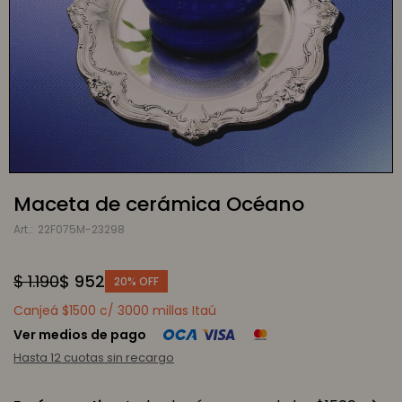
Maceta de cerámica Océano
22F075M-23298
$
1.190
$
952
20
Canjeá $1500 c/ 3000 millas Itaú
Ver medios de pago
Hasta 12 cuotas sin recargo