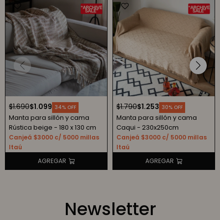
$
1.690
$
1.099
$
1.790
$
1.253
34
30
Manta para sillón y cama
Manta para sillón y cama
Rústica beige - 180 x 130 cm
Caqui - 230x250cm
Canjeá $3000 c/ 5000 millas
Canjeá $3000 c/ 5000 millas
Itaú
Itaú
Newsletter