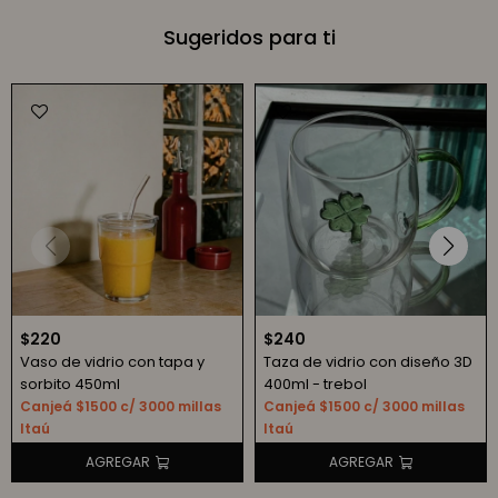
Sugeridos para ti
$
220
$
240
Vaso de vidrio con tapa y
Taza de vidrio con diseño 3D
sorbito 450ml
400ml - trebol
Canjeá $1500 c/ 3000 millas
Canjeá $1500 c/ 3000 millas
Itaú
Itaú