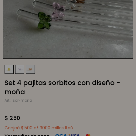
Set 4 pajitas sorbitos con diseño -
moña
sor-mona
$
250
Canjeá $1500 c/ 3000 millas Itaú