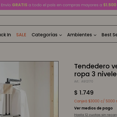
En Montevideo,
envío en 2 horas
disponible
Cambios y devoluciones gratis
por 30 días
Envío
GRATIS
a todo el país en compras mayores a
$1.500
ck In
SALE
Categorías
Ambientes
Best Se
Tendedero ve
ropa 3 nivele
A912170
$
1.749
Canjeá $3000 c/ 5000 m
Ver medios de pago
Hasta 12 cuotas sin reca