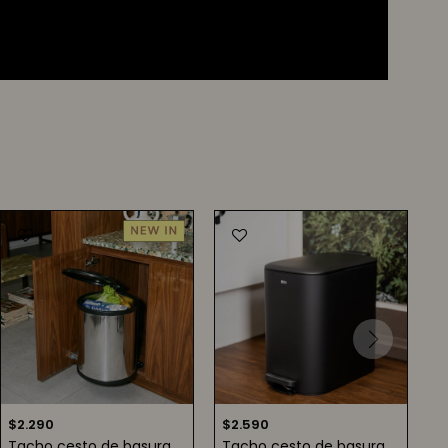
$
2.290
$
2.590
Tacho cesto de basura
Tacho cesto de basura