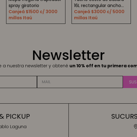
spray giratorio
16L rectangular ancho
Canjeá $1500 c/ 3000
con tapa a pedal
Canjeá $3000 c/ 5000
millas Itaú
millas Itaú
Newsletter
te a nuestra newsletter y obtené
un 10% off en tu primera co
SUS
& PICKUP
SUCURSA
Pablo Laguna