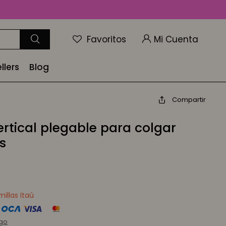
Favoritos
llers
Blog
Compartir
rtical plegable para colgar
s
illas Itaú
rgo