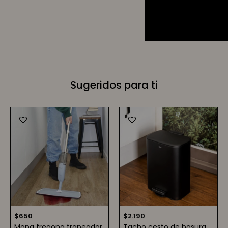
Sugeridos para ti
$
650
$
2.190
Mopa fregona trapeador
Tacho cesto de basura