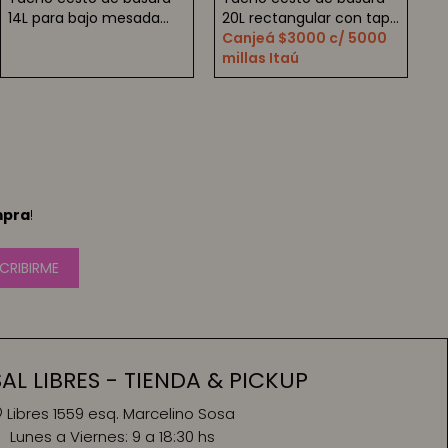
14L para bajo mesada
20L rectangular con tapa
extraíble
a pedal
Canjeá $3000 c/ 5000
millas Itaú
mpra
!
CRIBIRME
L LIBRES - TIENDA & PICKUP
Libres 1559 esq. Marcelino Sosa
Lunes a Viernes:
9 a 18:30 hs