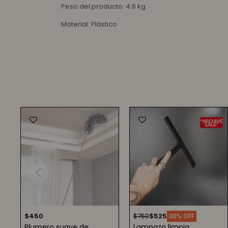
Peso del producto: 4.6 kg
Material: Plástico
$
450
$
750
$
525
30
Plumero suave de
Lampazo limpia