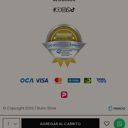





© Copyright 2026 / Buho Store
1
AGREGAR AL CARRITO