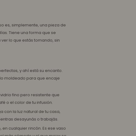
aso es, simplemente, una pieza de
días. Tiene una forma que se
 ver lo que estás tomando, sin
erfectas, y ahí está su encanto.
 sido moldeado para que encaje
vidrio fino pero resistente que
é o el color de tu infusión.
a con la luz natural de tu casa,
ientras desayunás o trabajás.
, en cualquier rincón. Es ese vaso
 el más cómodo y el que mejor se