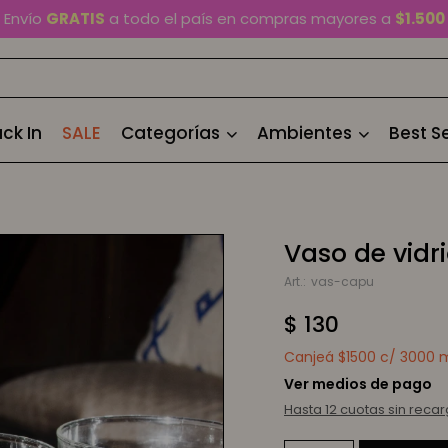
En Montevideo,
envío en 2 horas
disponible
Cambios y devoluciones gratis
por 30 días
Envío
GRATIS
a todo el país en compras mayores a
$1.500
ck In
SALE
Categorías
Ambientes
Best Se
Vaso de vidr
vas-capu
$
130
Canjeá $1500 c/ 3000 mi
Ver medios de pago
Hasta 12 cuotas sin reca