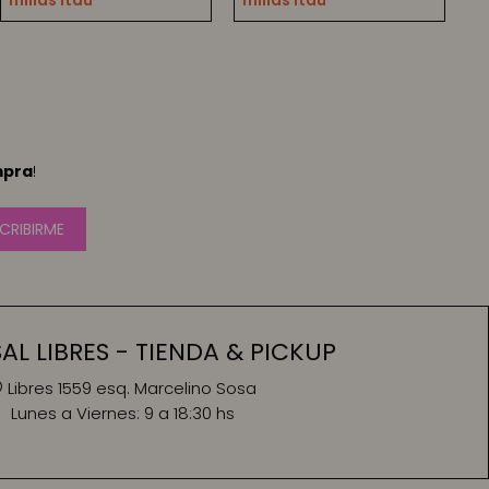
millas Itaú
millas Itaú
mpra
!
CRIBIRME
L LIBRES - TIENDA & PICKUP
Libres 1559 esq. Marcelino Sosa
Lunes a Viernes:
9 a 18:30 hs