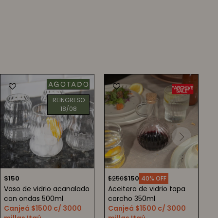
REINGRESO
18/08
$
150
$
250
$
150
40
Vaso de vidrio acanalado
Aceitera de vidrio tapa
con ondas 500ml
corcho 350ml
Canjeá $1500 c/ 3000
Canjeá $1500 c/ 3000