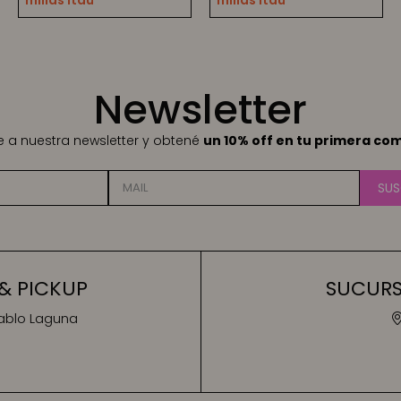
millas Itaú
millas Itaú
Newsletter
te a nuestra newsletter y obtené
un 10% off en tu primera co
SUS
& PICKUP
SUCURSA
Pablo Laguna