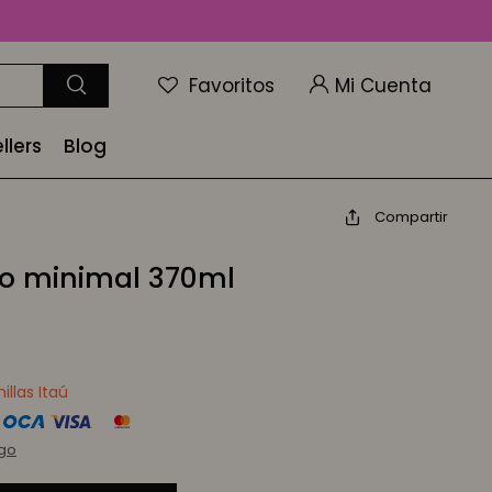
Favoritos
llers
Blog
Compartir
io minimal 370ml
llas Itaú
rgo