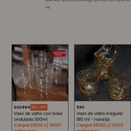
ve.
$
120
$
84
$
90
30
Vaso de vidrio con base
Vaso de vidrio irregular
ondulada 300ml
180 ml - naranja
Canjeá $1500 c/ 3000
Canjeá $1500 c/ 3000