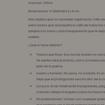
Volumen: 370ml
Dimensiones: 9 (diámetro) x 9 cm
Hay objetos que no necesitan explicación. Este v
vidrio liviano que acompaña tu café de todos los 
adapta a tu mano y una transparencia que te deja
vueltas.
¿Qué lo hace distinto?
Textura que fluye: Sus curvas suaves no son p
Se siente natural al tacto, como si hubiera
justo en tu palma.
Liviano y honesto: No pesa, no molesta. Es un 
deja que el protagonista sea el calor de tu caf
Luz pura: Al ser totalmente transparente, jueg
creando reflejos tranquilos sobre la mesa m
Sin pretensiones: Va bien con cualquier plato
que siempre vas a elegir primero porque es