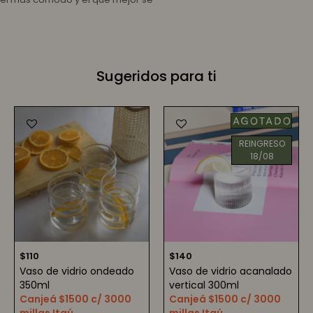
Sugeridos para ti
REINGRESO
18/08
$
110
$
140
Vaso de vidrio ondeado
Vaso de vidrio acanalado
350ml
vertical 300ml
Canjeá $1500 c/ 3000
Canjeá $1500 c/ 3000