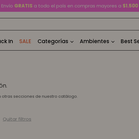
Envío
GRATIS
a todo el país en compras mayores a
$1.500
En Montevideo,
envío en 2 horas
disponible
Cambios y devoluciones gratis
por 30 días
ck In
SALE
Categorías
Ambientes
Best Se
Envío
GRATIS
a todo el país en compras mayores a
$1.500
ón.
en otras secciones de nuestro catálogo.
Quitar filtros