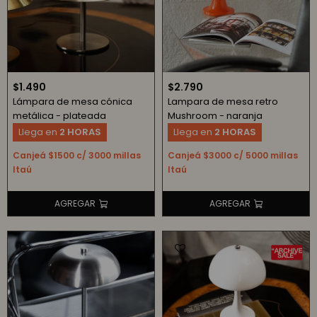
$
1.490
$
2.790
Lámpara de mesa cónica
Lampara de mesa retro
metálica - plateada
Mushroom - naranja
Llega en
2 HORAS
Llega en
2 HORAS
Canjeá $1500 c/ 3000 millas
Canjeá $3000 c/ 5000 millas
Itaú
Itaú