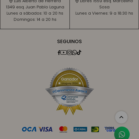
Luis Alberto de Herrera
Libres 1559 esq. Marcelino
1349 esq. Juan Pablo Laguna
Sosa
Lunes a sábados:
10 a 20 hs
Lunes a Viernes:
9 a 18:30 hs
Domingos:
14 a 20 hs
SEGUINOS




