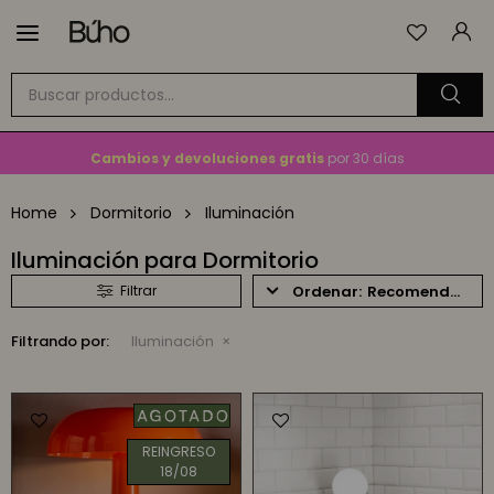

Envío
GRATIS
a todo el país en compras mayores a
$1.500
En Montevideo,
envío en 2 horas
disponible
Cambios y devoluciones gratis
por 30 días
Envío
GRATIS
a todo el país en compras mayores a
$1.500
Home
Dormitorio
Iluminación
Iluminación para Dormitorio
Recomendados
Filtrando por:
Iluminación
REINGRESO
18/08