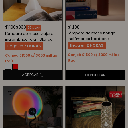
$
1.190
$
833
$
1.190
30
Lámpara de mesa hongo
Lámpara de mesa viajera
inalámbrica bordeaux
inalámbrica roja - Blanco
Llega en
2 HORAS
Llega en
2 HORAS
Canjeá $1500 c/ 3000 millas
Canjeá $1500 c/ 3000 millas
Itaú
Itaú