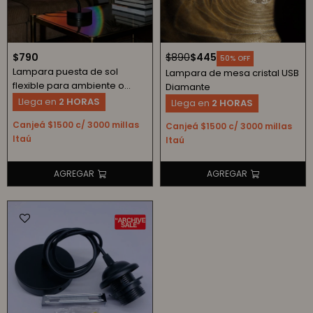
$
790
$
890
$
445
50
Lampara puesta de sol
Lampara de mesa cristal USB
flexible para ambiente o
Diamante
fotografías
Llega en
2 HORAS
Llega en
2 HORAS
Canjeá $1500 c/ 3000 millas
Canjeá $1500 c/ 3000 millas
Itaú
Itaú