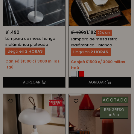
$
1.490
$
1.490
$
1.192
20
Lámpara de mesa hongo
Lámpara de mesa retro
inalámbrica plateada
inalámbrica - blanco
Llega en
2 HORAS
Llega en
2 HORAS
Canjeá $1500 c/ 3000 millas
Canjeá $1500 c/ 3000 millas
Itaú
Itaú
REINGRESO
18/08