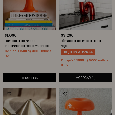
$
1.090
$
3.290
Lampara de mesa
Lámpara de mesa Frida -
inalámbrica retro Mushroom
roja
- naranja
Canjeá $1500 c/ 3000 millas
Llega en
2 HORAS
Itaú
Canjeá $3000 c/ 5000 millas
Itaú