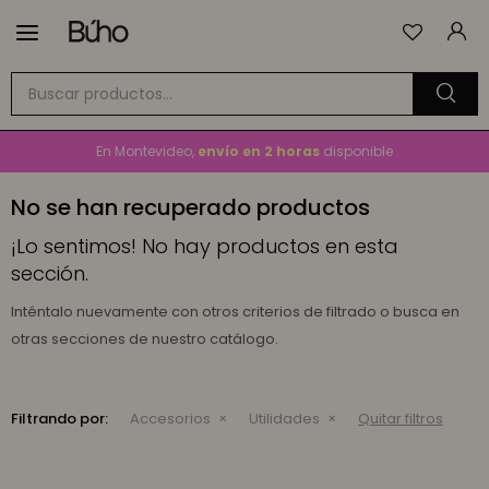

Envío
GRATIS
a todo el país en compras mayores a
$1.500
En Montevideo,
envío en 2 horas
disponible
Cambios y devoluciones gratis
por 30 días
No se han recuperado productos
Envío
GRATIS
a todo el país en compras mayores a
$1.500
¡Lo sentimos! No hay productos en esta
sección.
Inténtalo nuevamente con otros criterios de filtrado o busca en
otras secciones de nuestro catálogo.
Filtrando por:
Accesorios
Utilidades
Quitar filtros