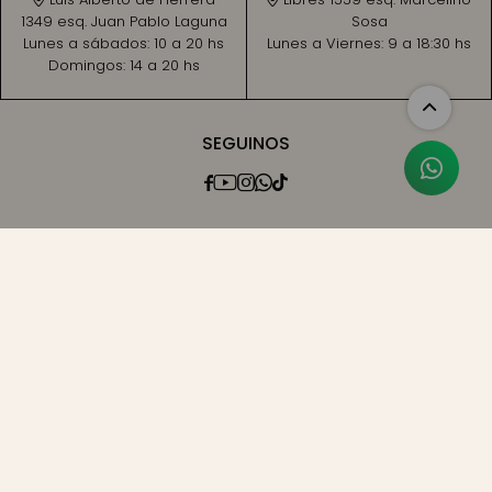
1349 esq. Juan Pablo Laguna
Sosa
Lunes a sábados:
10 a 20 hs
Lunes a Viernes:
9 a 18:30 hs
Domingos:
14 a 20 hs
SEGUINOS




