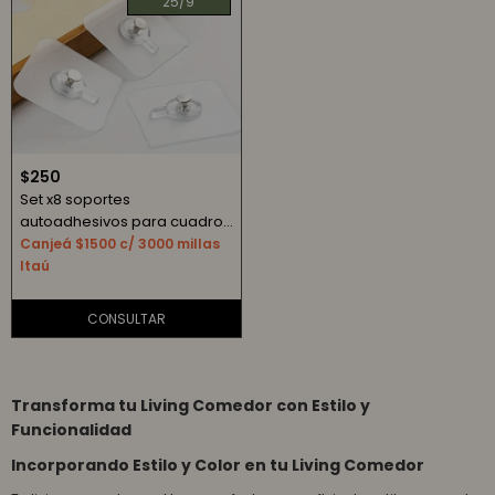
25/9
$
250
Set x8 soportes
autoadhesivos para cuadros
sin perforaciones
Canjeá $1500 c/ 3000 millas
Itaú
Transforma tu Living Comedor con Estilo y
Funcionalidad
Incorporando Estilo y Color en tu Living Comedor