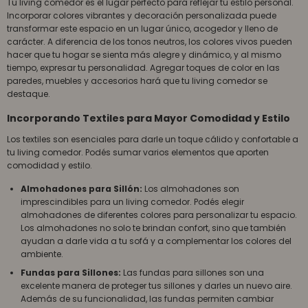
Tu living comedor es el lugar perfecto para reflejar tu estilo personal.
Incorporar colores vibrantes y decoración personalizada puede
transformar este espacio en un lugar único, acogedor y lleno de
carácter. A diferencia de los tonos neutros, los colores vivos pueden
hacer que tu hogar se sienta más alegre y dinámico, y al mismo
tiempo, expresar tu personalidad. Agregar toques de color en las
paredes, muebles y accesorios hará que tu living comedor se
destaque.
Incorporando Textiles para Mayor Comodidad y Estilo
Los textiles son esenciales para darle un toque cálido y confortable a
tu living comedor. Podés sumar varios elementos que aporten
comodidad y estilo.
Almohadones para Sillón:
Los almohadones son
imprescindibles para un living comedor. Podés elegir
almohadones de diferentes colores para personalizar tu espacio.
Los almohadones no solo te brindan confort, sino que también
ayudan a darle vida a tu sofá y a complementar los colores del
ambiente.
Fundas para Sillones:
Las fundas para sillones son una
excelente manera de proteger tus sillones y darles un nuevo aire.
Además de su funcionalidad, las fundas permiten cambiar