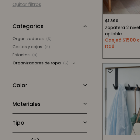
Quitar filtros
$
1.390
Categorías
Zapatera 2 niv
apilable
Organizadores
(5)
Canjeá $1500 c
Itaú
Cestos y cajas
(6)
Estantes
(8)
Organizadores de ropa
(5)
Color
Materiales
Tipo