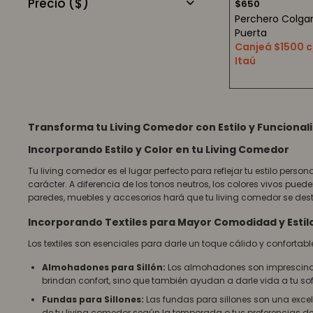
Precio
($)
$
650
Perchero Colga
Puerta
Canjeá $1500 c
Itaú
Transforma tu Living Comedor con Estilo y Funcional
Incorporando Estilo y Color en tu Living Comedor
Tu living comedor es el lugar perfecto para reflejar tu estilo per
carácter. A diferencia de los tonos neutros, los colores vivos pue
paredes, muebles y accesorios hará que tu living comedor se des
Incorporando Textiles para Mayor Comodidad y Estil
Los textiles son esenciales para darle un toque cálido y conforta
Almohadones para Sillón:
Los almohadones son imprescindib
brindan confort, sino que también ayudan a darle vida a tu so
Fundas para Sillones:
Las fundas para sillones son una excel
de tu living comedor según la temporada o tus preferencias d