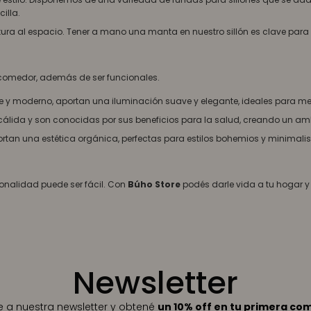
illa.
ura al espacio. Tener a mano una manta en nuestro sillón es clave para e
g comedor, además de ser funcionales.
 y moderno, aportan una iluminación suave y elegante, ideales para mes
lida y son conocidas por sus beneficios para la salud, creando un ambi
tan una estética orgánica, perfectas para estilos bohemios y minimalis
sonalidad puede ser fácil. Con
Búho Store
podés darle vida a tu hogar 
Newsletter
te a nuestra newsletter y obtené
un 10% off en tu primera co