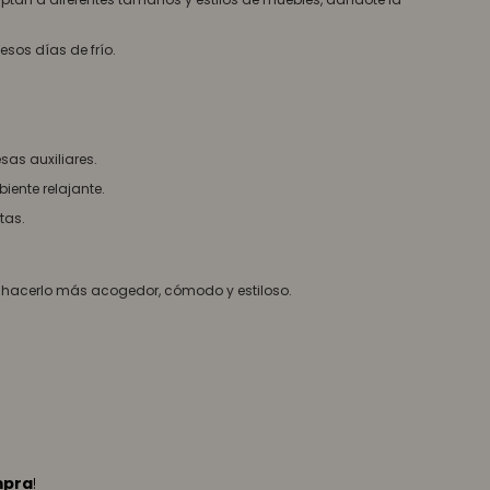
sos días de frío.
as auxiliares.
ente relajante.
tas.
y hacerlo más acogedor, cómodo y estiloso.
mpra
!