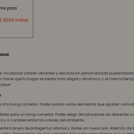
nte para
/ 3000 millas
idad
sonal. Incorporar colores vibrantes y decoración personalizada puede trans
den hacer que tu hogar se sienta más alegre y dinámico, y al mismo tiemp
taque.
o
ble a tu living comedor. Podés sumar varios elementos que aporten comodi
les para un living comedor. Podés elegir almohadones de diferentes col
fá y a complementar los colores del ambiente.
ente manera de proteger tus sillones y darles un nuevo aire. Además de 
e estilo. Disponemos de una variedad de fundas para sillones que se ada