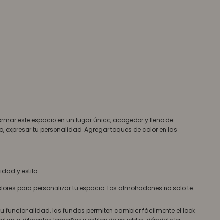
formar este espacio en un lugar único, acogedor y lleno de
o, expresar tu personalidad. Agregar toques de color en las
dad y estilo.
ores para personalizar tu espacio. Los almohadones no solo te
su funcionalidad, las fundas permiten cambiar fácilmente el look
ptan a diferentes tamaños y estilos de muebles, dándote la